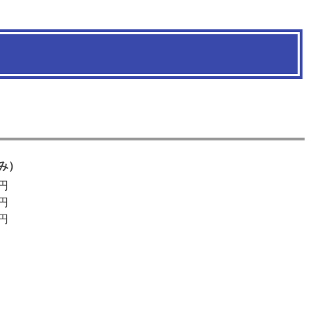
み）
0円
0円
0円