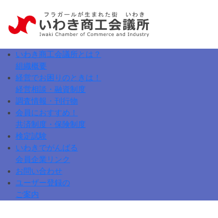
いわき商工会議所とは？
組織概要
いわき商工会議所とは？
経営でお困りのときは！
入会案内
経営相談・融資制度
関係機関リンク
経営発達支援計画
調査情報・刊行物
マル経融資
会員におすすめ！
倒産防止「経営安定特別相談室」
共済制度・保険制度
専門家窓口相談・派遣制度
検定試験
エキスパートバンク
日商簿記検定試験
いわきでがんばる
いわきものづくり支援
珠算能力検定試験
会員企業リンク
企業向け加工食品放射性物質測定
検定試験合格者発表
お問い合わせ
消費税転嫁相談窓口
ユーザー登録の
中小企業支援機関リンク
ご案内
ザ・ビジネスモール
ユーザー登録
いわき市平商店会連合会
ログイン