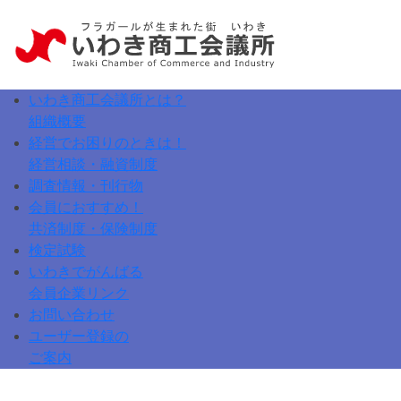
いわき商工会議所とは？
組織概要
いわき商工会議所とは？
経営でお困りのときは！
入会案内
経営相談・融資制度
関係機関リンク
経営発達支援計画
調査情報・刊行物
マル経融資
会員におすすめ！
倒産防止「経営安定特別相談室」
共済制度・保険制度
専門家窓口相談・派遣制度
検定試験
エキスパートバンク
日商簿記検定試験
いわきでがんばる
いわきものづくり支援
珠算能力検定試験
会員企業リンク
企業向け加工食品放射性物質測定
検定試験合格者発表
お問い合わせ
消費税転嫁相談窓口
ユーザー登録の
中小企業支援機関リンク
ご案内
ザ・ビジネスモール
ユーザー登録
いわき市平商店会連合会
ログイン