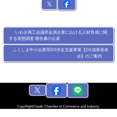
いわき商工会議所会員企業における人材育成に関
する実態調査 報告書の公表
ふくしま中小企業等DX伴走支援事業【DX成果発表
会】のご案内
CopyRight©Iwaki Chamber of Commerce and Industry.